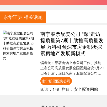
永华证券 相关话题
南宁股票配资公司 “深”走访
提质量第7期丨助推高质量发
展 万科引领深市房企积极探
索房地产发展新模式
编者按：部署走访上市公司工作、推动
上市公司高质量发展全国视频会议1月29
日召开后，连日来南宁股票配资公司，
多地紧锣密鼓组织专班调研走访上市公
南宁股票配资公司
司，调研内容普遍以推....
阅读：
149
栏目：
安全配资网站
共 1 页/1 条记录