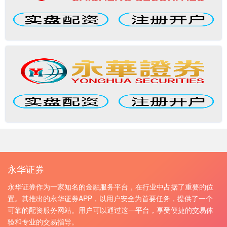
永华证券
永华证券作为一家知名的金融服务平台，在行业中占据了重要的位
置。其推出的永华证券APP，以用户安全为首要任务，提供了一个
可靠的配资服务网站。用户可以通过这一平台，享受便捷的交易体
验和专业的交易指导。