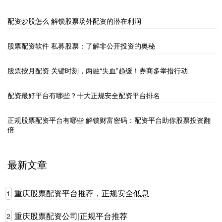
配资炒股怎么 解锁股票场外配资的潜在利润
股票配资软件 私募股票：了解非公开投资的奥秘
股票按月配资 关键时刻，两融“失血”趋缓！券商多举措行动
配资最好平台有哪些？十大正规安全配资平台排名
正规股票配资平台有哪些 解锁财富密码：配资平台助你股票投资翻
倍
最新文章
重庆股票配资平台推荐，正规安全低息
1
重庆股票配资公司|正规平台推荐
2