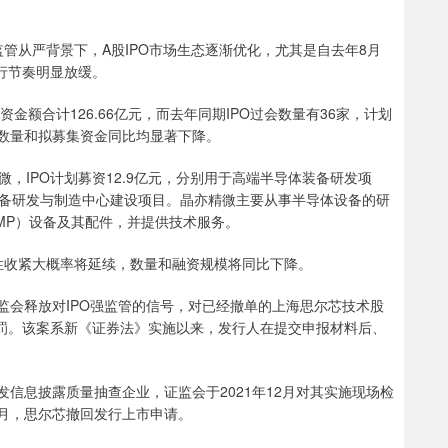
监管从严背景下，A股IPO市场生态逐渐优化，尤其是自去年8月
行节奏明显放缓。
资金额合计126.66亿元，而去年同期IPO过会数量有36家，计划
过会数量和拟募集资金同比均显著下降。
，IPO计划募资12.9亿元，分别用于高端半导体装备研发项
备研发与制造中心建设项目。晶亦精微主要从事半导体设备的研
MP）设备及其配件，并提供技术服务。
段性收紧大概率将延续，数量和融资规模将同比下降。
证监会释放对IPO强监管的信号，对已经撤单的上海思尔芯技术股
处罚。该案系新《证券法》实施以来，发行人在提交申报材料后、
发信息披露质量抽查企业，证监会于2021年12月对其实施现场检
7月，思尔芯撤回发行上市申请。