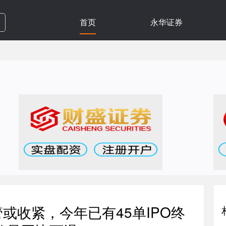
首页
永华证券
或收紧，今年已有45单IPO终