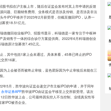
露招股书拟在沪主板上市，随后在证监会发布对其上市申请的反馈
奶源问题、巨额销售费用、业务模式是否涉及传销、是否涉及非法
牛IPO平移并于2023年2月获受理，但截至撤回IPO，认养一
募资18.51亿元。
瑞德撤回创业板IPO。招股书显示，科瑞德是一家专注于中枢神
及销售于一体的综合诊疗方案提供商。2022年6月科瑞德创业
瑞德原计划募资7.45亿元。
终止，其中包括1家上会未通过。具体来看，45单已终止的IPO
北交所16家。
波因为上会被否而被终止审核，蓝色星际因为中止审核后未能在三
核。
22年5月，胜华波向证监会递交沪市主板IPO的申请，并于同年
，
永华证券APP
胜华波IPO由证监会平移至上交所获受理。该次
1月12日胜华波上会，公司最终因实控人不当控制、业绩真实性等
首家IPO被否企业。