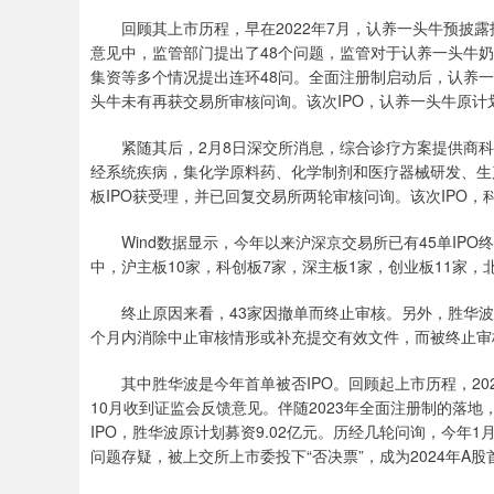
回顾其上市历程，早在2022年7月，认养一头牛预披
意见中，监管部门提出了48个问题，监管对于认养一头牛
集资等多个情况提出连环48问。全面注册制启动后，认养一头
头牛未有再获交易所审核问询。该次IPO，认养一头牛原计划
紧随其后，2月8日深交所消息，综合诊疗方案提供商科
经系统疾病，集化学原料药、化学制剂和医疗器械研发、生产
板IPO获受理，并已回复交易所两轮审核问询。该次IPO，科
Wind数据显示，今年以来沪深京交易所已有45单IPO
中，沪主板10家，科创板7家，深主板1家，创业板11家，
终止原因来看，43家因撤单而终止审核。另外，胜华
个月内消除中止审核情形或补充提交有效文件，而被终止审
其中胜华波是今年首单被否IPO。回顾起上市历程，20
10月收到证监会反馈意见。伴随2023年全面注册制的落地
IPO，胜华波原计划募资9.02亿元。历经几轮问询，今年
问题存疑，被上交所上市委投下“否决票”，成为2024年A股