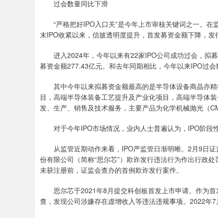
过会数量同比下滑
“严格把好IPO入口关”是今年上市审核关键词之一。在
末IPO收紧以来，信披透明度提升，首发募资金额下降，发
进入2024年，今年以来有22家IPO公司成功过会，拟募
募资金额277.43亿元。和去年同期相比，今年以来IPO
其中今年以来拟募资金额最高的是半导体设备商晶亦精微
目，高端半导体装备工艺提升及产业化项目，高端半导体装
发、生产、销售及技术服务，主要产品为化学机械抛光（C
对于今年IPO市场情况，业内人士普遍认为，IPO阶
从监管近期动作来看，IPO严监管日渐明晰。2月9日
份有限公司（简称“思尔芯”）欺诈发行违法行为作出行政
未获注册前，证监会查办的首例欺诈发行案件。
思尔芯于2021年8月提交科创板首发上市申请。作为首
查，发现公司涉嫌存在虚增收入等违法违规事项。2022年